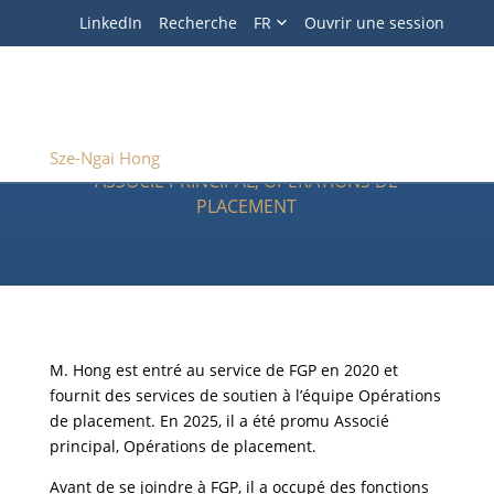
Recherche
LinkedIn
Recherche
FR
Ouvrir une session
Sortir
Sze-Ngai Hong
, CIM
Sze-Ngai Hong
ASSOCIÉ PRINCIPAL, OPÉRATIONS DE
PLACEMENT
M. Hong est entré au service de FGP en 2020 et
fournit des services de soutien à l’équipe Opérations
de placement. En 2025, il a été promu Associé
principal, Opérations de placement.
Avant de se joindre à FGP, il a occupé des fonctions