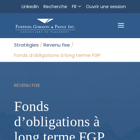
LinkedIn
Recherche
FR
Ouvrir une session
Recherche
Sortir
Stratégies
/
Revenu fixe
/
Fonds d’obligations à long terme FGP
REVENU FIXE
Fonds
d’obligations à
long terme FGP