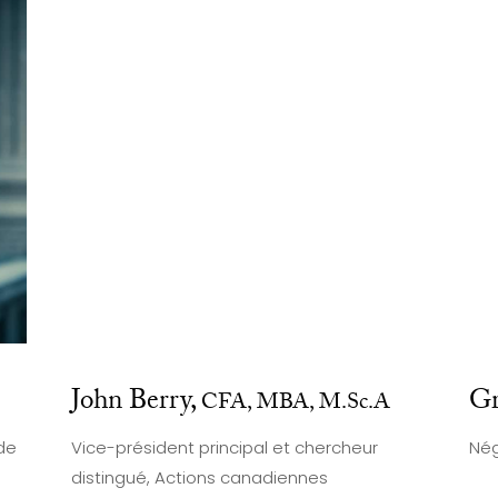
John Berry,
Gr
CFA, MBA, M.Sc.A
 de
Vice-président principal et chercheur
Nég
distingué, Actions canadiennes