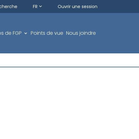
cherche
FR
Ouvrir une session
os de FGP
Points de vue
Nous joindre
ÉQUILIBRÉ
P
Fonds équilibré FGP
lus FGP
Fonds privé équilibré FGP
erme
Fonds de revenu FGP
CGD équilibré canadien FGP
rme FGP
CGD équilibré nord-américain FGP
és FGP