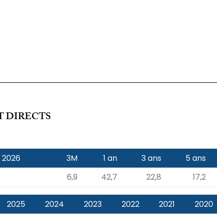
T DIRECTS
n 2026
3M
1 an
3 ans
5 ans
6,9
42,7
22,8
17,2
2025
2024
2023
2022
2021
2020