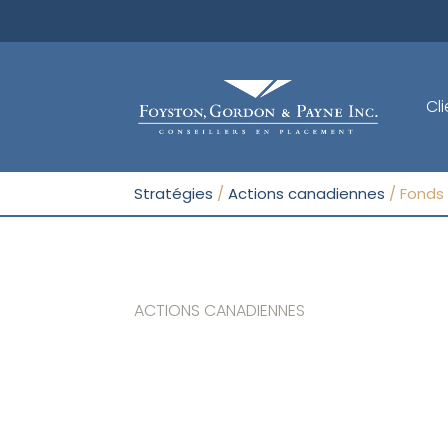
Sortir
Cli
Stratégies
/
Actions canadiennes
/
Fonds
ACTIONS CANADIENNES
ACTI
Fonds d’actions canadiennes FGP
Fonds d
ACTIONS CANADIENNES
Fonds privés d’actions canadiennes
Fonds p
FGP
FGP
Fonds d’actio
CGD actions canadiennes FGP
CGD d’
Fonds d’actions canadiennes de
Fonds d
dividendes FGP
CGD act