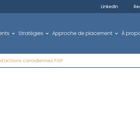
Recherch
LinkedIn
Re
e
ents
Stratégies
Approche de placement
À prop
 d’actions canadiennes FGP
ONS MONDIALES
REVENU FIXE
’actions américaines FGP
Fonds obligataire universel FG
rivés d’actions américaines
Fonds d’obligations de base p
ns canadiennes FGP
Fonds d’obligations à court t
actions américaines FGP
FGP
’actions internationales FGP
Fonds d’obligations à long te
ions internationales FGP
Fonds d’obligations de sociét