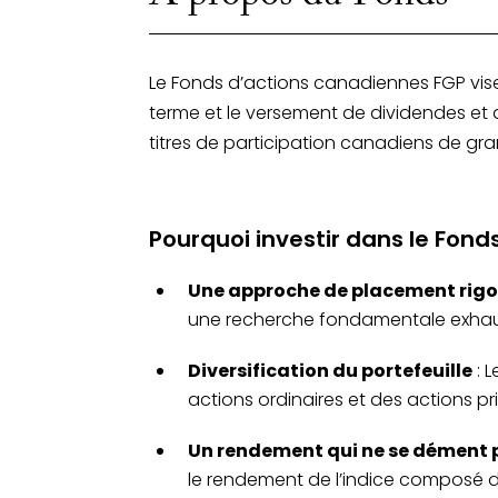
vos objectifs financiers.
Le Fonds d’actions canadiennes FGP vis
terme et le versement de dividendes et d
titres de participation canadiens de gra
Pourquoi investir dans le Fon
Une approche de placement rig
une recherche fondamentale exhau
Diversification du portefeuille
: 
actions ordinaires et des actions pri
Un rendement qui ne se dément 
le rendement de l’indice composé d