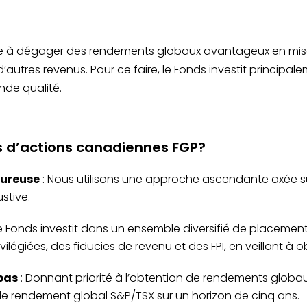
gestio
e à dégager des rendements globaux avantageux en misan
’autres revenus. Pour ce faire, le Fonds investit principa
nde qualité.
ds d’actions canadiennes FGP?
oureuse
: Nous utilisons une approche ascendante axée su
stive.
Le Fonds investit dans un ensemble diversifié de placemen
vilégiées, des fiducies de revenu et des FPI, en veillant à
pas
: Donnant priorité à l’obtention de rendements globa
e rendement global S&P/TSX sur un horizon de cinq ans.