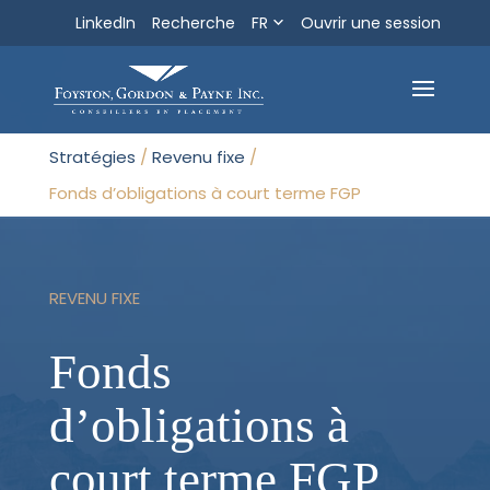
LinkedIn
Recherche
FR
Ouvrir une session
Recherche
Sortir
Stratégies
/
Revenu fixe
/
Fonds d’obligations à court terme FGP
REVENU FIXE
Fonds
d’obligations à
court terme FGP