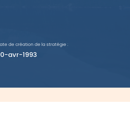
CGD total équilibré FGP
és plus
GP
FGP
ate de création de la stratégie :
30-avr-1993
ES FONDS EN GESTION
UNE
 l’affût des plus récentes valeurs
tives de nos fonds de placement en