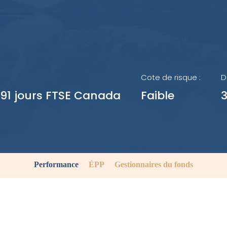
’actions mondiales FGP
Fonds d’obligations de sociét
FGP
rivés d’actions mondiales FGP
Fonds d’actions privilégiées F
ondial de sociétés de taille
diaire FGP
Fonds hypothécaire FGP
tions nord-américaines FGP
Fonds du marché monétaire 
Cote de risque :
D
al actions FGP
 91 jours FTSE Canada
Faible
RENDEMENT DES FONDS
PRIX D
Performance
ÉPP
Gestionnaires du fonds
COMM
ent
Découvrez le rendement historique de nos
on et
fonds de placement pour prendre des
Restez à
teindre
décisions de placement éclairées.
liquida