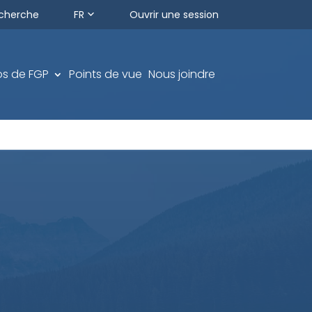
cherche
FR
Ouvrir une session
os de FGP
Points de vue
Nous joindre
ÉQUILIBRÉ
P
Fonds équilibré FGP
lus FGP
Fonds privé équilibré FGP
erme
Fonds de revenu FGP
CGD équilibré canadien FGP
rme FGP
CGD équilibré nord-américain FGP
és FGP