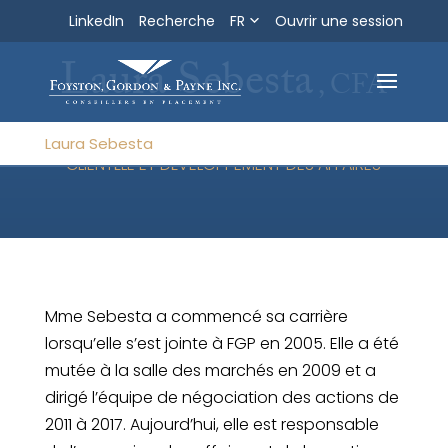
LinkedIn
Recherche
FR
Ouvrir une session
Recherche
Sortir
Laura Sebesta
, CFA
DIRECTRICE PRINCIPALE - RELATIONS AVEC LA
Laura Sebesta
CLIENTÈLE ET DÉVELOPPEMENT DES AFFAIRES
Mme Sebesta a commencé sa carrière
lorsqu’elle s’est jointe à FGP en 2005. Elle a été
mutée à la salle des marchés en 2009 et a
dirigé l’équipe de négociation des actions de
2011 à 2017. Aujourd’hui, elle est responsable