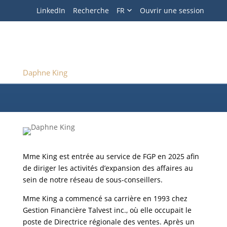
Recherche
LinkedIn
Recherche
FR
Ouvrir une session
Sortir
Daphne King
, B.A.
DIRECTRICE PRINCIPALE - RELATIONS AVEC LA
Daphne King
CLIENTÈLE ET DÉVELOPPEMENT DES AFFAIRES
Mme King est entrée au service de FGP en 2025 afin
de diriger les activités d’expansion des affaires au
sein de notre réseau de sous-conseillers.
Mme King a commencé sa carrière en 1993 chez
Gestion Financière Talvest inc., où elle occupait le
poste de Directrice régionale des ventes. Après un